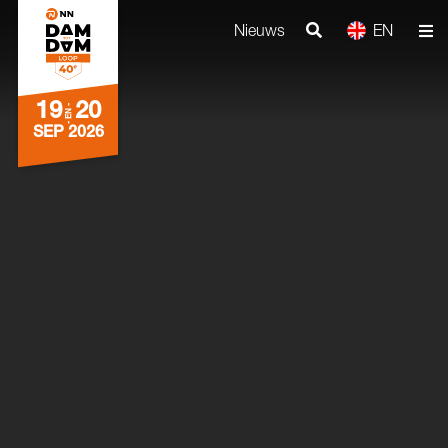
Nieuws
EN
19
20
- EN -
SEP 2026