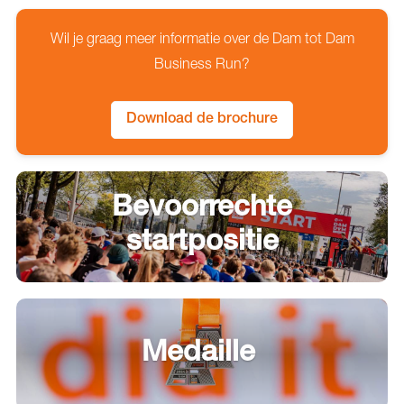
Wil je graag meer informatie over de Dam tot Dam
Business Run?
Download de brochure
Bevoorrechte
startpositie
Medaille