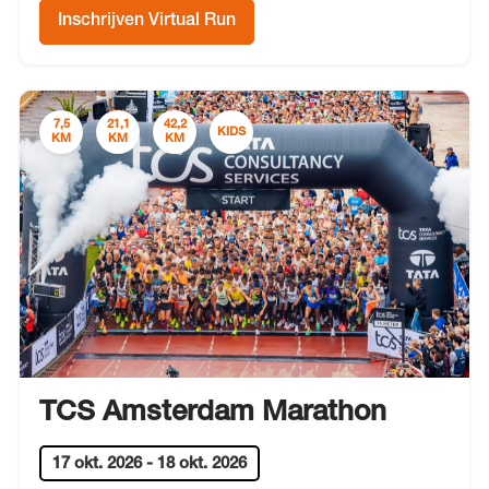
Inschrijven Virtual Run
7,5
21,1
42,2
KIDS
KM
KM
KM
TCS Amsterdam Marathon
17 okt. 2026
-
18 okt. 2026