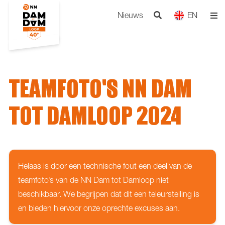
Nieuws
EN
TEAMFOTO'S NN DAM
TOT DAMLOOP 2024
Helaas is door een technische fout een deel van de
teamfoto’s van de NN Dam tot Damloop niet
beschikbaar. We begrijpen dat dit een teleurstelling is
en bieden hiervoor onze oprechte excuses aan.